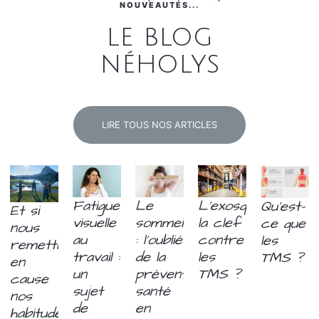
NOUVEAUTÉS...
le blog
néholys
LIRE TOUS NOS ARTICLES
Le
Fatigue
L’exosquelette,
Qu’est-
Et si
sommeil
visuelle
la clef
ce que
nous
: l'oublié
au
contre
les
remettions
de la
travail :
les
TMS ?
en
prévention
un
TMS ?
cause
santé
sujet
nos
en
de
habitudes