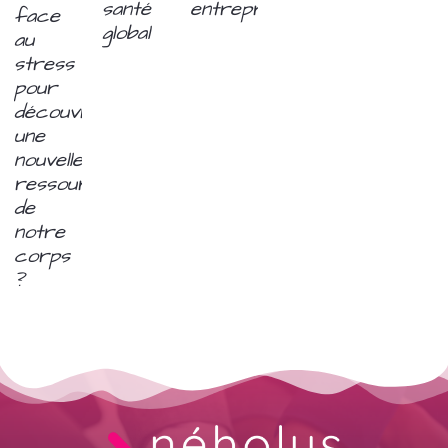
entreprise
santé
face
global
au
stress
pour
découvrir
une
nouvelle
ressource
de
notre
corps
?